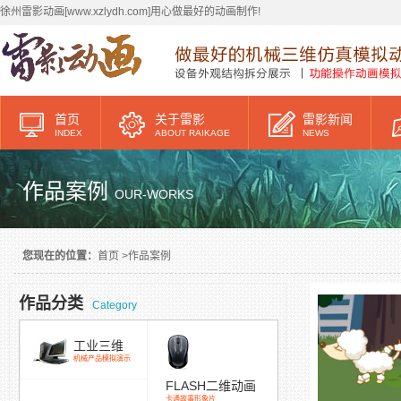
徐州雷影动画[www.xzlydh.com]用心做最好的动画制作!
首页
关于雷影
雷影新闻
INDEX
ABOUT RAIKAGE
NEWS
作品案例
OUR-WORKS
您现在的位置：
首页
>
作品案例
作品分类
Category
工业三维
机械产品模拟演示
FLASH二维动画
卡通故事形象片