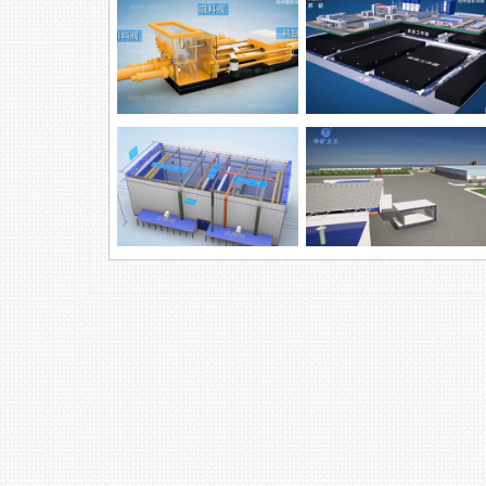
徐州变压器模型展示 三维设备
拆分动画
浓浆泵业废物处理
柱塞泵环保产品
自动化科技，煤矿领域
钢沉管防护涂装智能设备演示
钢沉管智能涂装及厂房改造方
动画
案，预制梁...