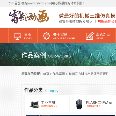
徐州雷影动画[www.xzlydh.com]用心做最好的动画制作!
首页
关于雷影
雷影新闻
INDEX
ABOUT RAIKAGE
NEWS
作品案例
OUR-WORKS
您现在的位置：
首页
>
作品案例
>
常州联力科技产品演示宣传片
作品分类
Category
工业三维
FLASH二维动画
机械产品模拟演示
卡通故事形象片