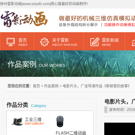
徐州雷影动画[www.xzlydh.com]用心做最好的动画制作!
首页
关于雷影
雷影新闻
INDEX
ABOUT RAIKAGE
NEWS
作品案例
OUR-WORKS
您现在的位置：
首页
>
作品案例
>
电影片头，广龙导演作品《新柳堡的故事》
电影片头，
作品分类
Category
发布时间：2016/
工业三维
机械产品模拟演示
FLASH二维动画