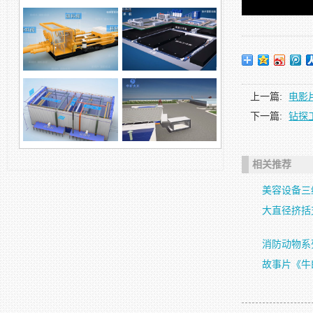
徐州变压器模型展示 三
维设备拆分动画
浓浆泵业废物处理
上一篇:
电影
下一篇:
钻探
柱塞泵环保产品
自动化科技，煤矿领域
相关推荐
美容设备三
钢沉管防护涂装智能设
钢沉管智能涂装及厂房
备演示动画
改造方案，预制梁...
大直径挤括
消防动物系
故事片《牛