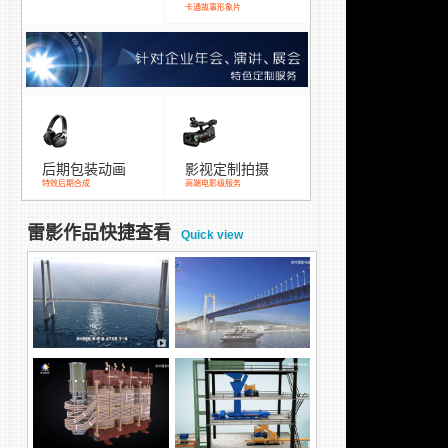
卡通故事形象片
后期包装动画
影视定制拍摄
特效后期合成
高端电影级服务
雷影作品快捷查看
Quick view
跨海大桥混凝土涂装方
五峰山长江大桥除湿演
案，防腐方案
示动画