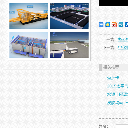
徐州变压器模型展示 三
维设备拆分动画
浓浆泵业废物处理
上一篇:
办公
下一篇:
空化
柱塞泵环保产品
自动化科技，煤矿领域
相关推荐
返乡卡
钢沉管防护涂装智能设
钢沉管智能涂装及厂房
备演示动画
改造方案，预制梁...
2015太
水泥土隔离
皮肤动画 
姓 名：