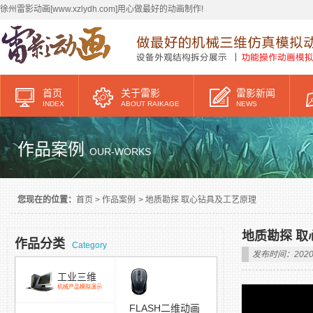
徐州雷影动画[www.xzlydh.com]用心做最好的动画制作!
首页
关于雷影
雷影新闻
INDEX
ABOUT RAIKAGE
NEWS
作品案例
OUR-WORKS
您现在的位置：
首页
>
作品案例
>
地质勘探 取心钻具及工艺原理
地质勘探 
作品分类
Category
发布时间：2020/
工业三维
机械产品模拟演示
FLASH二维动画