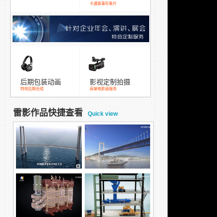
卡通故事形象片
后期包装动画
影视定制拍摄
特效后期合成
高端电影级服务
雷影作品快捷查看
Quick view
跨海大桥混凝土涂装方
五峰山长江大桥除湿演
案，防腐方案
示动画