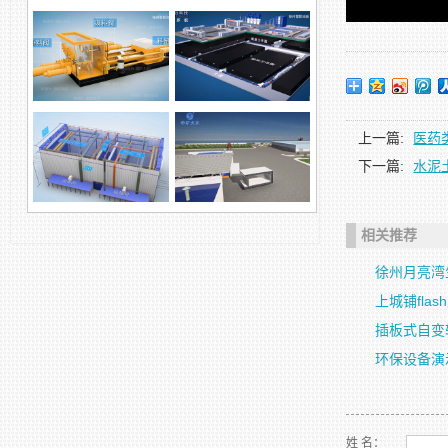
徐州变压器模型展示 三
维设备拆分动画
浓浆泵业废物处理
上一篇:
医药
下一篇:
水泥
柱塞泵环保产品
自动化科技，煤矿领域
相关推荐
徐州月亮湾
钢沉管防护涂装智能设
钢沉管智能涂装及厂房
备演示动画
改造方案，预制梁...
上城铺fla
插板式自变
环保设备演
姓 名：