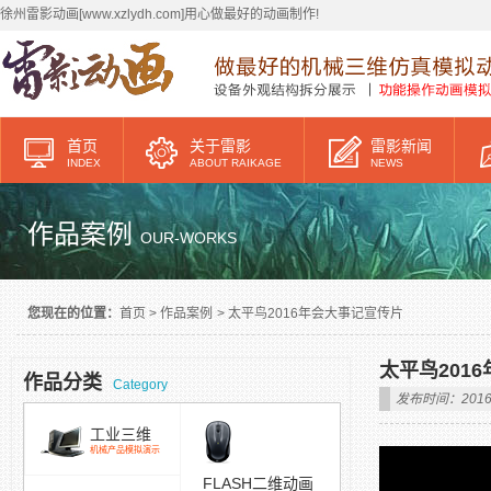
徐州雷影动画[www.xzlydh.com]用心做最好的动画制作!
首页
关于雷影
雷影新闻
INDEX
ABOUT RAIKAGE
NEWS
作品案例
OUR-WORKS
您现在的位置：
首页
>
作品案例
>
太平鸟2016年会大事记宣传片
太平鸟201
作品分类
Category
发布时间：2016/
工业三维
机械产品模拟演示
FLASH二维动画