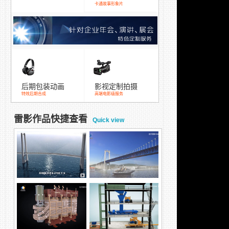
卡通故事形象片
后期包装动画
影视定制拍摄
特效后期合成
高端电影级服务
雷影作品快捷查看
Quick view
跨海大桥混凝土涂装方
五峰山长江大桥除湿演
案，防腐方案
示动画