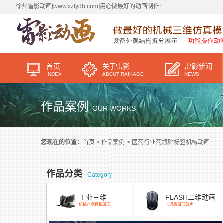
徐州雷影动画[www.xzlydh.com]用心做最好的动画制作!
首页
关于雷影
雷影新闻
INDEX
ABOUT RAIKAGE
NEWS
作品案例
OUR-WORKS
您现在的位置：
首页
>
作品案例
>
医药行业药瓶贴标签机械动画
作品分类
Category
工业三维
FLASH二维动画
机械产品模拟演示
卡通故事形象片