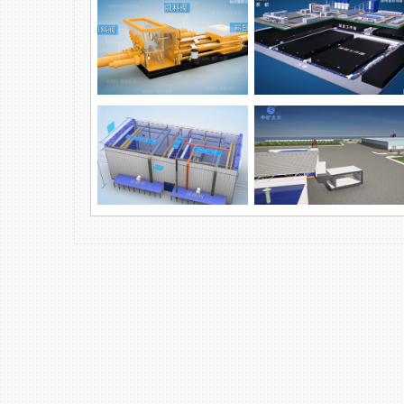
徐州变压器模型展示 三维设备
拆分动画
浓浆泵业废物处理
柱塞泵环保产品
自动化科技，煤矿领域
钢沉管防护涂装智能设备演示
钢沉管智能涂装及厂房改造方
动画
案，预制梁...